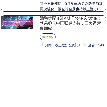
符合市场预期，9月及年内多次降息预期
再次强化，铜金等金属也持续上涨，LME
铜价达10064.5美元/吨，SHFE铜价上涨
涌融优配 eSIM版iPhone Air发布：
1.....
苹果称仅中国联通支持，三大运营
商回应
涌融优配
分类：线上股票配资门户
查看：140
新浪科技讯 9月10日上午消息，在苹果
2025秋季新品发布会上， iPhone Air正式
发布，将在全球范围内统一采用仅支持
eSIM的设计，该机将不再配备实体卡....
沪深京指数