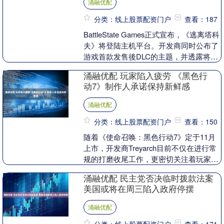
涌融优配
分类：线上股票配资门户
查看：187
BattleState Games正式宣布，《逃离塔科
夫》将登陆主机平台。开发商同时公布了
游戏首款发售後DLC的主题，并透露将基
于该IP打造多款新作。 2025....
涌融优配 玩家陷入疲劳 《黑色行
动7》制作人承诺保持新鲜感
涌融优配
分类：线上股票配资门户
查看：150
随着《使命召唤：黑色行动7》定于11月
上市，开发商Treyarch目前不仅在进行常
规的打磨收尾工作，更密切关注着玩家对
系列作品可能产生的倦怠情绪。 这种担忧
涌融优配 民主党否决临时拨款法案
源于....
美国或将在周三陷入政府停摆
涌融优配