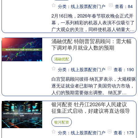
分类：线上股票配资门户
查看：84
2月16日晚，2026年春节联欢晚会正式开
幕，一系列精彩的机器人表演不仅吸引了
广大观众的关注，同样使机器人销量大
涨。宇树科技、魔法原子、银河通用、松
涌融优配 特朗普贸易顾问：需大幅
延动力四家机....
下调对单月就业人数的预期
涌融优配
分类：线上股票配资门户
查看：190
白宫贸易顾问彼得·纳瓦罗表示，大规模驱
逐无证就业者已影响了美国劳动力市场，
人们的预期需要做出调整。 纳瓦罗
说：“我们得大幅下调对单月就业数据应
银河配资 牡丹江2026年人民建议
该为什么样的预期”....
征集正式启动，好建议将直达领导
银河配资
分类：线上股票配资门户
查看：173