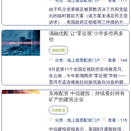
分类：线上股票配资门户
查看：171
由于民主党掌握足够票数否决了共和党提
出的临时拨款方案（该方案未满足民主党
诉求），美国政府正朝着周三停摆的方向
逼近。这一最新动态表明，在联邦资金截
涌融优配 让“零近视”小学多些再多
止日期到来前的最....
些
涌融优配
分类：线上股票配资门户
查看：144
9月是第11个全国近视防控宣传教育月。
在云南，今年新增两所“零近视”学校——
普洱市孟连傣族拉祜族佤族自治县的腊福
小学与戈的小学。这两所小学323名孩子
东南配资 中信建投：持续看好持有
无一近视，....
矿产的建筑企业
东南配资
分类：线上股票配资门户
查看：115
中信建投研报表示，美国8月通胀较强，