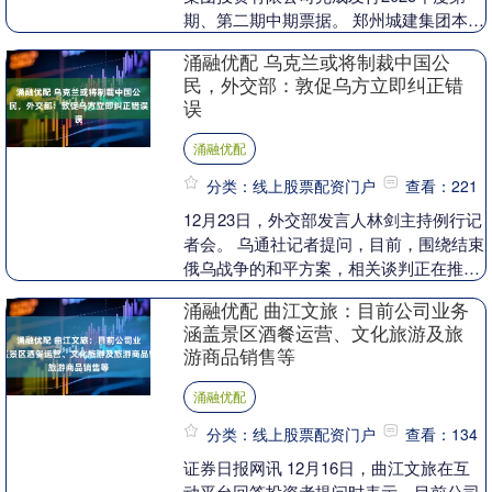
期、第二期中期票据。 郑州城建集团本次
发行的2025年度第一期中票债券简称
涌融优配 乌克兰或将制裁中国公
为“2....
民，外交部：敦促乌方立即纠正错
误
涌融优配
分类：线上股票配资门户
查看：221
12月23日，外交部发言人林剑主持例行记
者会。 乌通社记者提问，目前，围绕结束
俄乌战争的和平方案，相关谈判正在推进
中。中国在这一和平进程中扮演什么角
涌融优配 曲江文旅：目前公司业务
色？第二个问....
涵盖景区酒餐运营、文化旅游及旅
游商品销售等
涌融优配
分类：线上股票配资门户
查看：134
证券日报网讯 12月16日，曲江文旅在互
动平台回答投资者提问时表示，目前公司