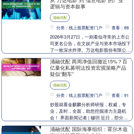
从“万达电影”到“儒意电影”的产业
逻辑与资本叙事
涌融优配
分类：线上股票配资门户
查看：88
2026年3月27日，一则看似寻常的上市公
司更名公告，在文娱产业与资本市场投下
了一枚深水炸弹。万达电影股份有限公司
（002739.SZ）发布公告称，拟将公司名
涌融优配 两周净值回撤近15%？百
称....
亿量化私募明汯投资宏观策略产品
疑似“翻车”
涌融优配
分类：线上股票配资门户
查看：91
炒股就看金麒麟分析师研报，权威，专
业，及时，全面，助您挖掘潜力主题机
会！ 界面新闻记者 | 穆玥 近日，部分网
友在社交平台上称，所购知名百亿量化私
涌融优配 国际海事组织：霍尔木兹
募明汯投资旗下....