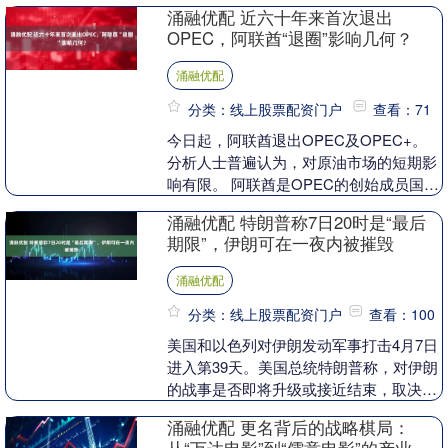
元/吨 （文章来源：生意社）....
涌融优配 近六十年来首次退出
OPEC，阿联酋“退圈”影响几何？
涌融优配
分类：线上股票配资门户
查看：71
今日起，阿联酋退出OPEC及OPEC+。
分析人士普遍认为，对原油市场的短期影
响有限。 阿联酋是OPEC的创始成员国之
一，最初于1967年以阿布扎比酋长国名义
涌融优配 特朗普称7日20时是“最后
加入....
期限”，伊朗可在一夜内被摧毁
涌融优配
分类：线上股票配资门户
查看：100
美国和以色列对伊朗发动军事打击4月7日
进入第39天。美国总统特朗普称，对伊朗
的战事是否即将升级或接近结束，取决于
伊朗对他设定的“最后期限”美国东部时间7
涌融优配 更名背后的战略棋局：
日20时....