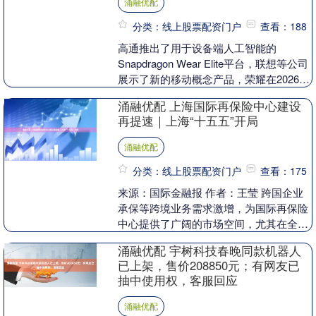
涌融优配
分类：线上股票配资门户
查看：188
高通推出了用于设备端人工智能的
Snapdragon Wear Elite平台，联想等公司
展示了新的移动概念产品，荣耀在2026年
世界移动通信大会上首次推出了防水....
涌融优配 上海国际再保险中心建设
再提速｜上海“十五五”开局
涌融优配
分类：线上股票配资门户
查看：175
来源：国际金融报 作者：王莹 跨国企业
承保等跨境业务需求激增，为国际再保险
中心提供了广阔的市场空间，尤其在全球
承保、风险管理和资本流动方面蕴含着巨
涌融优配 宇树科技春晚同款机器人
大潜力。 作为....
已上架，售价208850元；有网友已
抽中使用权，客服回应
涌融优配