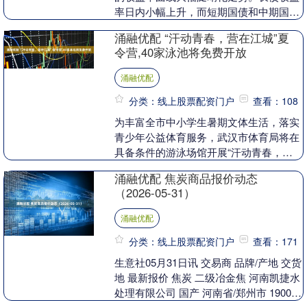
率日内小幅上升，而短期国债和中期国债
受到英国国债飙升的支撑，此前英国央行
涌融优配 “汗动青春，营在江城”夏
发表了偏鸽派的声....
令营,40家泳池将免费开放
涌融优配
分类：线上股票配资门户
查看：108
为丰富全市中小学生暑期文体生活，落实
青少年公益体育服务，武汉市体育局将在
具备条件的游泳场馆开展“汗动青春，营
在江城”2026年“奔跑吧·少年”夏令营免费
涌融优配 焦炭商品报价动态
游泳服务....
（2026-05-31）
涌融优配
分类：线上股票配资门户
查看：171
生意社05月31日讯 交易商 品牌/产地 交货
地 最新报价 焦炭 二级冶金焦 河南凯捷水
处理有限公司 国产 河南省/郑州市 1900