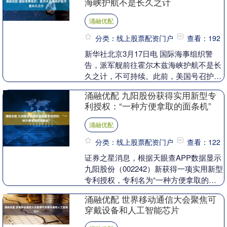
海峡护航不是长久之计
涌融优配
分类：线上股票配资门户
查看：192
新华社北京3月17日电 国际海事组织警
告，派军舰前往霍尔木兹海峡护航不是长
久之计，不可持续。此前，美国号召护航
霍尔木兹海峡“遇冷”，美国总统特朗普抱
涌融优配 九阳股份获得实用新型专
怨盟友不“报....
利授权：“一种方便拿取的面条机”
涌融优配
分类：线上股票配资门户
查看：122
证券之星消息，根据天眼查APP数据显示
九阳股份（002242）新获得一项实用新型
专利授权，专利名为“一种方便拿取的面
条机”，专利申请号为CN2025203830....
涌融优配 世界移动通信大会聚焦可
穿戴设备和人工智能芯片