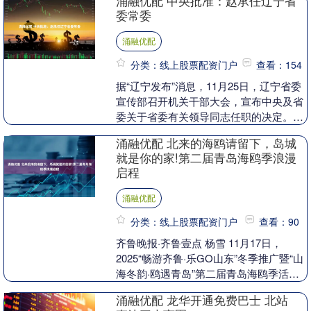
涌融优配 中央批准：赵承任辽宁省
识岂能随意“创作....
委常委
涌融优配
分类：线上股票配资门户
查看：154
据“辽宁发布”消息，11月25日，辽宁省委
宣传部召开机关干部大会，宣布中央及省
委关于省委有关领导同志任职的决定。省
委书记许昆林出席会议并讲话。 会上，辽
涌融优配 北来的海鸥请留下，岛城
宁省委常....
就是你的家!第二届青岛海鸥季浪漫
启程
涌融优配
分类：线上股票配资门户
查看：90
齐鲁晚报·齐鲁壹点 杨雪 11月17日，
2025“畅游齐鲁·乐GO山东”冬季推广暨“山
海冬韵·鸥遇青岛”第二届青岛海鸥季活动
启动仪式在栈桥景区举行。随着冬
涌融优配 龙华开通免费巴士 北站
日“小....