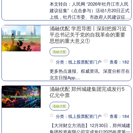
本文转自：人民网 “2026年牡丹江市人民
建议征集”（点击参与）活动1月20日正式
上线，牡丹江市委、市政府人民建议征集
办公室诚邀社会各界人士，一起为牡丹江
涌融优配 学思导图丨深刻把握习近
建设发....
平总书记关于党的自我革命的重要
思想的重大意义①
涌融优配
分类：线上股票配资门户
查看：182
更多热点速报、权威资讯、深度分析尽在
北京日报App....
涌融优配 郑州城建集团完成发行5
亿元中票
涌融优配
分类：线上股票配资门户
查看：184
【大河财立方消息】12月30日，郑州城建
集团投资有限公司完成发行2025年度第一