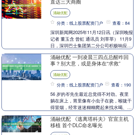
直达三大商圈
涌融优配
分类：线上股票配资门户
查看：84
深圳新闻网2025年11月12日讯（深圳晚报
记者 董玉含 曾虹 通讯员 刘莘莘） 11月9
日，深圳巴士集团第二分公司积极响应龙
华区“站城融合”发展战略，开通民治....
涌融优配 一到凌晨三四点总醒咋回
事？别大意，或是身体在“求救”
涌融优配
分类：线上股票配资门户
查看：190
56 岁的岑先生最近总觉得不对劲。夜里
躺在床上，胃里像有小虫子在挠，喉咙干
得冒烟，经常迷迷糊糊爬起来找水喝、翻
零食吃。奇怪的是，明明饭量比以前大
涌融优配 《逃离塔科夫》官宣主机
了，裤腰带却越扣....
移植 首个DLC命名曝光