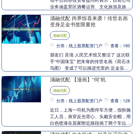
业务涵盖景区酒餐运营、文化旅游及旅游
商品销售等。具体可见年报，半年报相关
涌融优配 跨界惊喜来袭！传世名画
章节。 （编....
变身足金书签限量抢
涌融优配
分类：线上股票配资门户
查看：180
朋友们 灵境·人民艺术馆又整活了 这次联
手“中国珠宝” 把朱耷的传世名画《荷石水
鸟图》 变成了可以揣进兜里的 足金实物
书签 是真的足金哦! 12月10日10时，....
涌融优配 【漫画】“伺”机
涌融优配
分类：线上股票配资门户
查看：128
近日，上海一司机为图停车方便，假扮施
工人员，身穿反光背心、头戴安全帽，用
白色喷漆在居家附近路段画了两个车位并
驾车停入。找不到车位就画一个，停车标